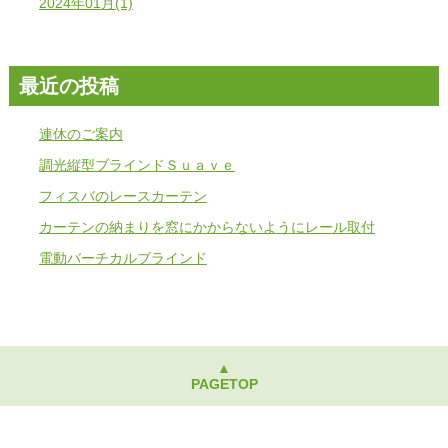
2024年01月(1)
最近の投稿
連休のご案内
調光縦型ブラインドＳｕａｖｅ
フィスバのレースカーテン
カーテンの納まりを窓にかからないようにレール取付
電動バーチカルブラインド
▲
PAGETOP