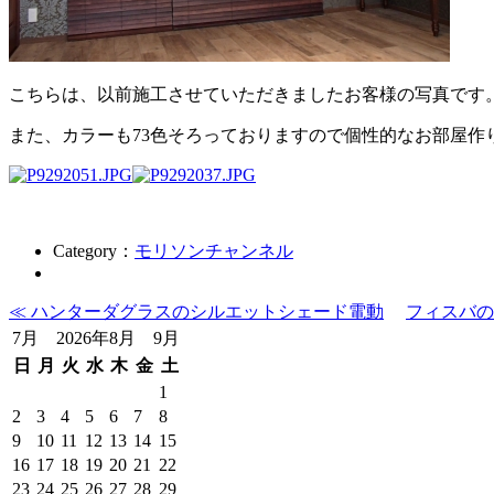
こちらは、以前施工させていただきましたお客様の写真です
また、カラーも73色そろっておりますので個性的なお部屋作
Category：
モリソンチャンネル
≪ ハンターダグラスのシルエットシェード電動
フィスバの
7月 2026年8月 9月
日
月
火
水
木
金
土
1
2
3
4
5
6
7
8
9
10
11
12
13
14
15
16
17
18
19
20
21
22
23
24
25
26
27
28
29