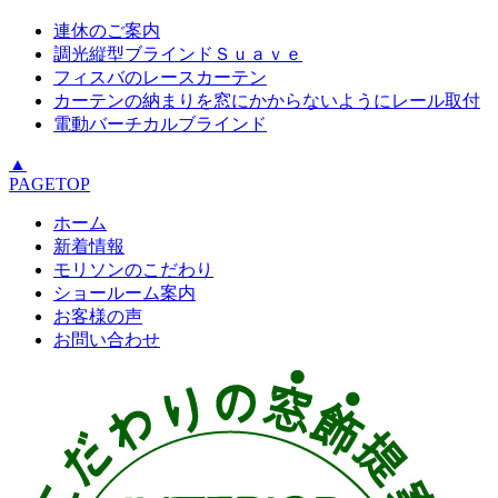
連休のご案内
調光縦型ブラインドＳｕａｖｅ
フィスバのレースカーテン
カーテンの納まりを窓にかからないようにレール取付
電動バーチカルブラインド
▲
PAGETOP
ホーム
新着情報
モリソンのこだわり
ショールーム案内
お客様の声
お問い合わせ