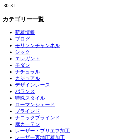
30
31
カテゴリー一覧
新着情報
ブログ
モリソンチャンネル
シック
エレガント
モダン
ナチュラル
カジュアル
デザインレース
バランス
特殊スタイル
ローマンシェード
ブラインド
ナニックブラインド
麻カーテン
レーザー・プリエフ加工
レーザー裏地圧着加工