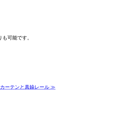
。
りも可能です。
カーテンと真鍮レール ≫