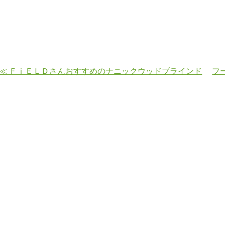
≪ ＦｉＥＬＤさんおすすめのナニックウッドブラインド
フ