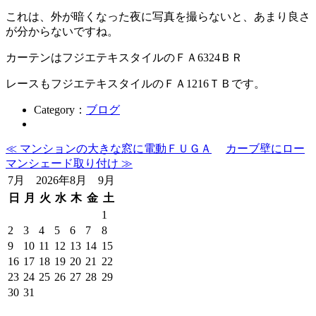
これは、外が暗くなった夜に写真を撮らないと、あまり良さ
が分からないですね。
カーテンはフジエテキスタイルのＦＡ6324ＢＲ
レースもフジエテキスタイルのＦＡ1216ＴＢです。
Category：
ブログ
≪ マンションの大きな窓に電動ＦＵＧＡ
カーブ壁にロー
マンシェード取り付け ≫
7月 2026年8月 9月
日
月
火
水
木
金
土
1
2
3
4
5
6
7
8
9
10
11
12
13
14
15
16
17
18
19
20
21
22
23
24
25
26
27
28
29
30
31