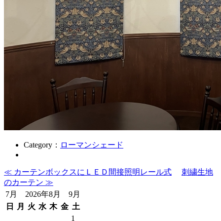
Category：
ローマンシェード
≪ カーテンボックスにＬＥＤ間接照明レール式
刺繍生地
のカーテン ≫
7月 2026年8月 9月
日
月
火
水
木
金
土
1