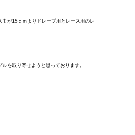
。
ス巾が15ｃｍよりドレープ用とレース用のレ
プルを取り寄せようと思っております。